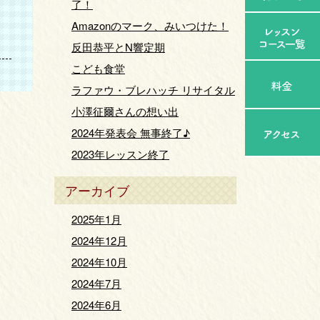
了！
Amazonのマーク、みいつけた！
反田恭平とN響定期
こども食堂
ラファウ・ブレハッチ リサイタル
小澤征爾さんの想い出
2024年発表会 無事終了♪
2023年レッスン終了
アーカイブ
2025年1月
2024年12月
2024年10月
2024年7月
2024年6月